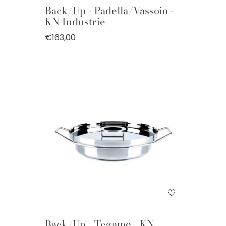
Back/Up - Padella/Vassoio -
KN Industrie
€163,00
Back/Up - Tegame - KN