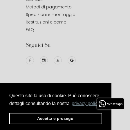
Metodi di pagamento
Spedizioni e montaggio
Restituzioni e cambi
FAQ
Seguici Su
Questo sito fa uso di cookie. Può conoscere i
© 2020
Studio Design
All Right
Reserved.
dettagli consultando la nostra
privacy policy.
Whatsapp
Privacy
Termini E
Cookies
Politica Di
Accetta e prosegui
Policy
Condizioni
Reso E
Rimborso