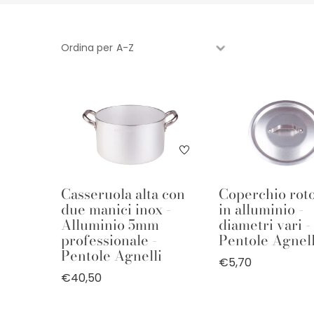
Ordina per
Casseruola alta con
Coperchio rot
due manici inox -
in alluminio -
Alluminio 5mm
diametri vari -
professionale -
Pentole Agnell
Pentole Agnelli
€5,70
€40,50