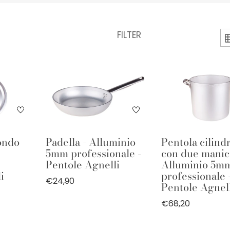
FILTER
ondo
Padella - Alluminio
Pentola cilind
5mm professionale -
con due manici
Pentole Agnelli
Alluminio 5m
i
professionale 
€24,90
Pentole Agnel
€68,20