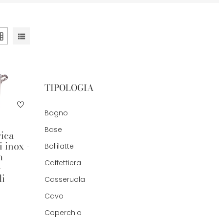
TIPOLOGIA
Bagno
Base
rica
 inox -
Bollilatte
m
Caffettiera
-
li
Casseruola
Cavo
Coperchio