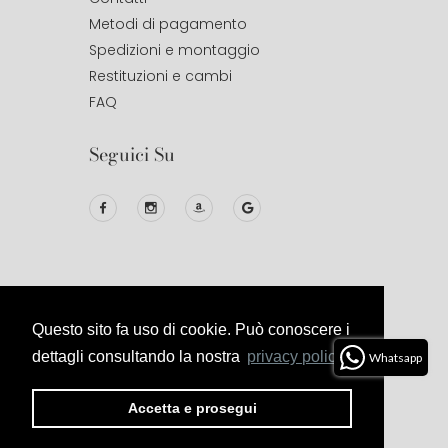
Metodi di pagamento
Spedizioni e montaggio
Restituzioni e cambi
FAQ
Seguici Su
Questo sito fa uso di cookie. Può conoscere i
© 2020
Studio Design
All Right
Reserved.
dettagli consultando la nostra
privacy policy.
Whatsapp
Privacy
Termini E
Cookies
Politica Di
Accetta e prosegui
Policy
Condizioni
Reso E
Rimborso