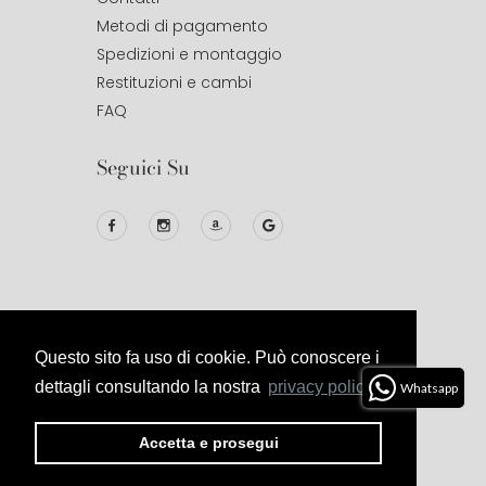
Metodi di pagamento
Spedizioni e montaggio
Restituzioni e cambi
FAQ
Seguici Su
Questo sito fa uso di cookie. Può conoscere i
© 2020
Studio Design
All Right
Reserved.
dettagli consultando la nostra
privacy policy.
Whatsapp
Privacy
Termini E
Cookies
Politica Di
Accetta e prosegui
Policy
Condizioni
Reso E
Rimborso