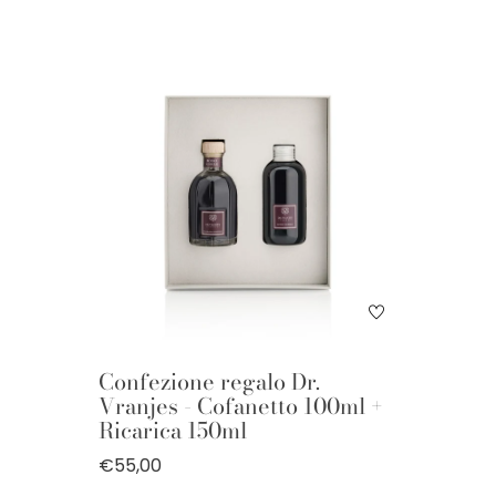
Confezione regalo Dr.
Vranjes - Cofanetto 100ml +
Ricarica 150ml
€55,00