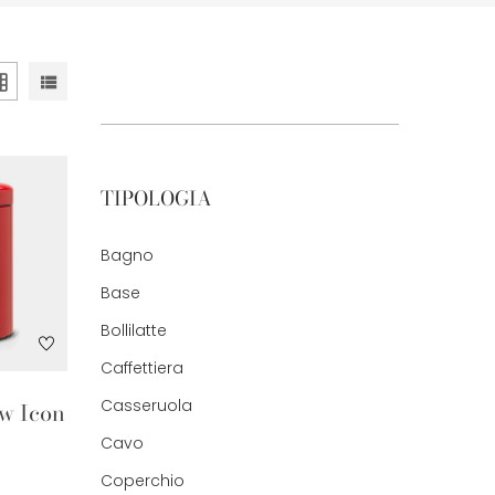
TIPOLOGIA
Bagno
Base
Bollilatte
Caffettiera
Casseruola
w Icon
Cavo
Coperchio