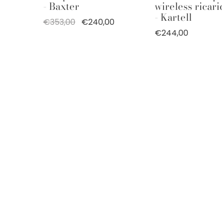
- Baxter
wireless ricari
- Kartell
€353,00
€240,00
€244,00