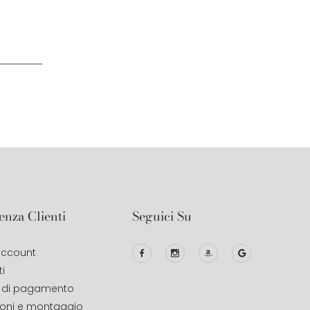
enza Clienti
Seguici Su
 account
i
 di pagamento
ioni e montaggio