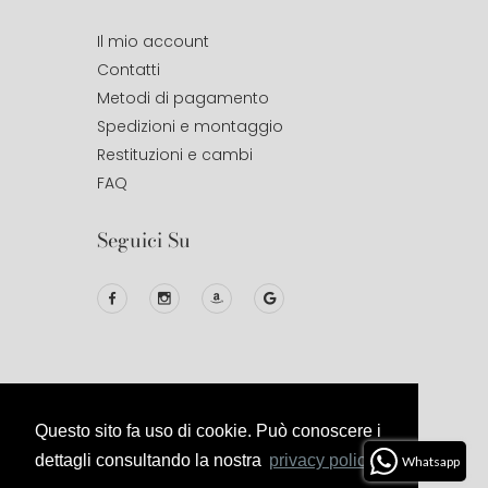
Il mio account
Contatti
Metodi di pagamento
Spedizioni e montaggio
Restituzioni e cambi
FAQ
Seguici Su
Questo sito fa uso di cookie. Può conoscere i
© 2020
Studio Design
All Right
Reserved.
dettagli consultando la nostra
privacy policy.
Whatsapp