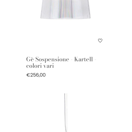
Gè Sospensione - Kartell -
colori vari
€256,00