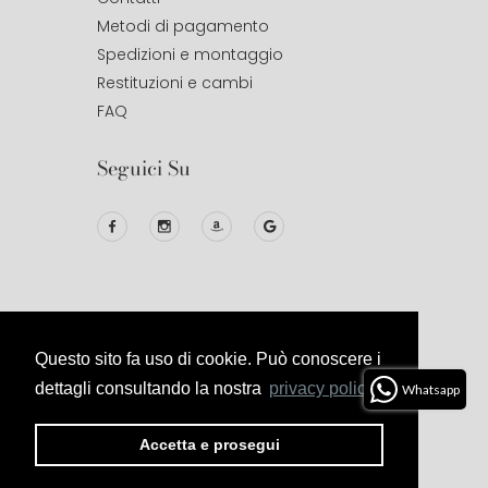
Metodi di pagamento
Spedizioni e montaggio
Restituzioni e cambi
FAQ
Seguici Su
Questo sito fa uso di cookie. Può conoscere i
© 2020
Studio Design
All Right
Reserved.
dettagli consultando la nostra
privacy policy.
Whatsapp
Privacy
Termini E
Cookies
Politica Di
Accetta e prosegui
Policy
Condizioni
Reso E
Rimborso