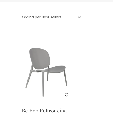
Ordina per
Be Bop Poltroncina