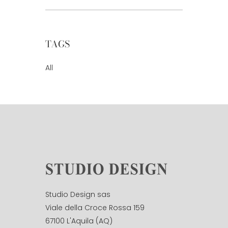
TAGS
All
Studio Design sas
Viale della Croce Rossa 159
67100 L'Aquila (AQ)