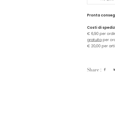
Pronta conseg
Costi di spediz
€ 6,90 per ordi
gratuita
per ord
€ 20,00 per arti
Share :