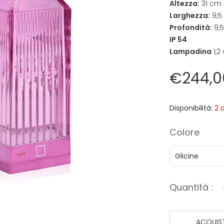
Altezza:
31 cm
Larghezza:
9,5
Profondità:
9,
IP 54
Lampadina
1,2
€244,0
Disponibilità:
2 
Colore
Quantità :
ACQUIS