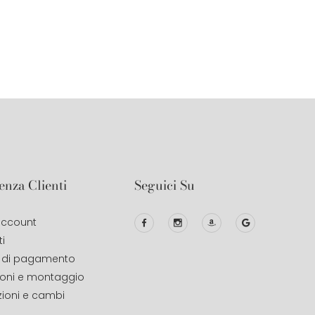
enza Clienti
Seguici Su
 account
i
 di pagamento
ioni e montaggio
zioni e cambi