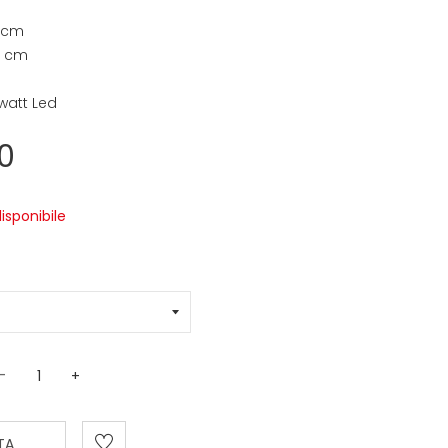
 cm
5 cm
 watt Led
0
disponibile
-
+
TA