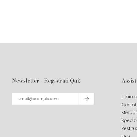
Newsletter - Registrati Qui:
Assist
Il mio
Contatt
Metodi
Spediz
Restitu
FAQ