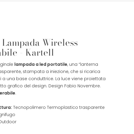
 Lampada Wireless
bile - Kartell
iginale
lampada a led portatile
, una “lanterna
rasparente, stampata a iniezione, che si ricarica
a una base conduttrice. La luce viene proiettata
etto grafico del design. Design Fabio Novembre.
rabile
.
ttura:
Tecnopolimero Termoplastico trasparente
gnifugo
Outdoor