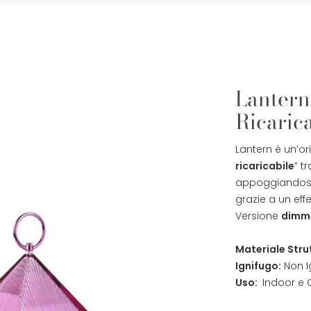
Lantern
Ricarica
Lantern è un’or
ricaricabile
” t
appoggiandosi 
grazie a un eff
Versione
dimme
Materiale Stru
Ignifugo:
Non I
Uso:
Indoor e 