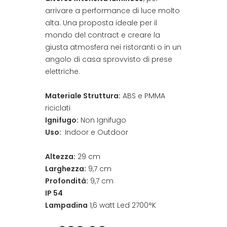
arrivare a performance di luce molto
alta. Una proposta ideale per il
mondo del contract e creare la
giusta atmosfera nei ristoranti o in un
angolo di casa sprovvisto di prese
elettriche.
Materiale Struttura:
ABS e PMMA
riciclati
Ignifugo:
Non Ignifugo
Uso:
Indoor e Outdoor
Altezza:
29 cm
Larghezza:
9,7 cm
Profondità:
9,7 cm
IP 54
Lampadina
1,6 watt Led 2700°K