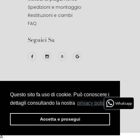
Spedizioni e montaggio
Restituzioni e cambi
FAQ
Seguici Su
Questo sito fa uso di cookie. Può conoscere i
© 2020
Studio Design
All Right
Reserved.
dettagli consultando la nostra
privacy policy.
Whatsapp
Privacy
Termini E
Cookies
Politica Di
Accetta e prosegui
Policy
Condizioni
Reso E
Rimborso
A