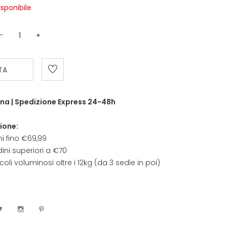
isponibile
-
+
TA
na | Spedizione Express 24-48h
ione:
ni fino €69,99
ini superiori a €70
coli voluminosi oltre i 12kg (da 3 sedie in poi)