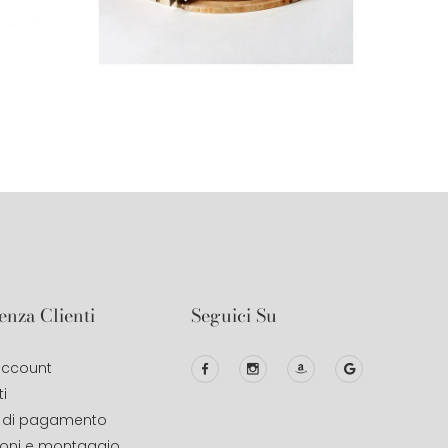
enza Clienti
Seguici Su
 account
i
 di pagamento
ioni e montaggio