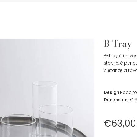
B-Tray 
B-Tray è un vas
stabile, è perf
pietanze a tavo
Design
Rodolfo
Dimensioni
Ø 
€63,00