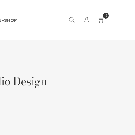
0
E-SHOP
dio Design