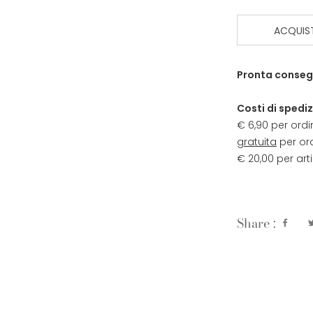
ACQUIS
Pronta conseg
Costi di spediz
€ 6,90 per ordi
gratuita
per ord
€ 20,00 per arti
Share :