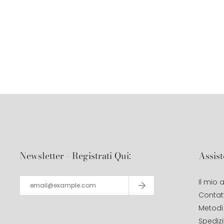
Newsletter - Registrati Qui:
Assist
Il mio
Contatt
Metodi
Spediz