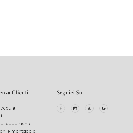
enza Clienti
Seguici Su
 account
i
 di pagamento
ioni e montaggio