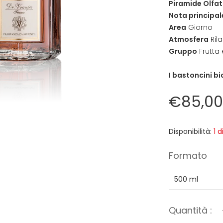
Piramide Olfat
Nota principal
Area
Giorno
Atmosfera
Ril
Gruppo
Frutta e
I bastoncini b
€85,00
Disponibilità:
1 d
Formato
Quantità :