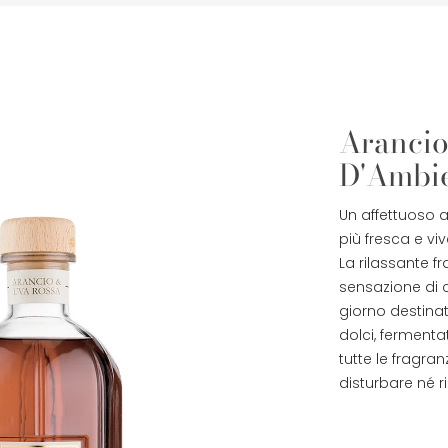
Arancio
D'Ambie
Un affettuoso a
più fresca e viv
La rilassante 
sensazione di c
giorno destinat
dolci, ferment
tutte le fragra
disturbare né r