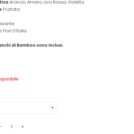
tiva
Arancio Amaro, Uva Rossa
,
Violetta
e
Fruttata
assante
 Fiori D'Italia
ianchi di Bamboo sono inclusi.
isponibile
-
+