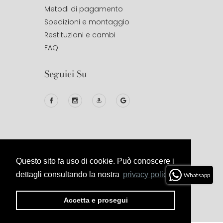
Metodi di pagamento
Spedizioni e montaggio
Restituzioni e cambi
FAQ
Seguici Su
Questo sito fa uso di cookie. Può conoscere i
© 2020
Studio Design
All Right
Reserved.
dettagli consultando la nostra
privacy policy.
Whatsapp
Privacy
Termini E
Cookies
Politica Di
Accetta e prosegui
Policy
Condizioni
Reso E
Rimborso